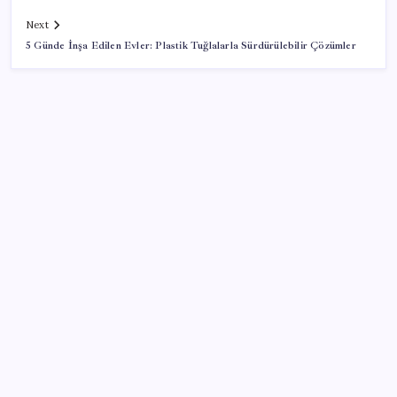
Next
5 Günde İnşa Edilen Evler: Plastik Tuğlalarla Sürdürülebilir Çözümler
SON YAZILAR
Xbox’a Yeni Özellikler Geliyor – PlayStation Sahipleri
Kıskanacak
Yarım asırlık deri üreticisinden yeni şirket hamlesi
BYD Türkiye’de satışlarda sert düşüş: Temmuzda 17
araç sattı