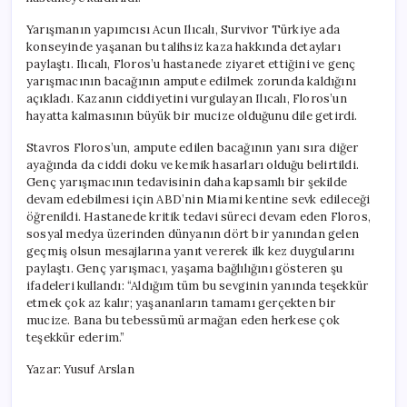
Yarışmanın yapımcısı Acun Ilıcalı, Survivor Türkiye ada
konseyinde yaşanan bu talihsiz kaza hakkında detayları
paylaştı. Ilıcalı, Floros’u hastanede ziyaret ettiğini ve genç
yarışmacının bacağının ampute edilmek zorunda kaldığını
açıkladı. Kazanın ciddiyetini vurgulayan Ilıcalı, Floros’un
hayatta kalmasının büyük bir mucize olduğunu dile getirdi.
Stavros Floros’un, ampute edilen bacağının yanı sıra diğer
ayağında da ciddi doku ve kemik hasarları olduğu belirtildi.
Genç yarışmacının tedavisinin daha kapsamlı bir şekilde
devam edebilmesi için ABD’nin Miami kentine sevk edileceği
öğrenildi. Hastanede kritik tedavi süreci devam eden Floros,
sosyal medya üzerinden dünyanın dört bir yanından gelen
geçmiş olsun mesajlarına yanıt vererek ilk kez duygularını
paylaştı. Genç yarışmacı, yaşama bağlılığını gösteren şu
ifadeleri kullandı: “Aldığım tüm bu sevginin yanında teşekkür
etmek çok az kalır; yaşananların tamamı gerçekten bir
mucize. Bana bu tebessümü armağan eden herkese çok
teşekkür ederim.”
Yazar: Yusuf Arslan