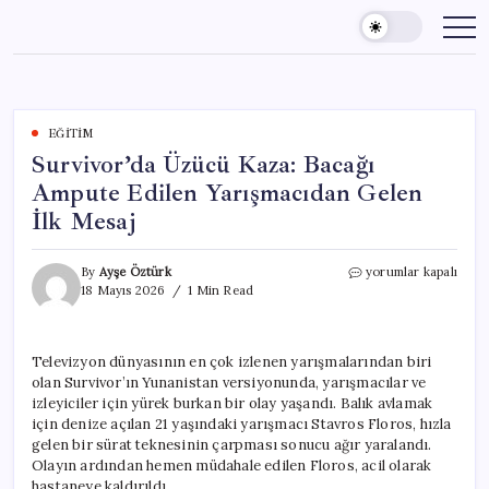
Skip
to
content
EĞITIM
Survivor’da Üzücü Kaza: Bacağı
Ampute Edilen Yarışmacıdan Gelen
İlk Mesaj
Survivor’da
By
Ayşe Öztürk
yorumlar kapalı
Üzücü
18 Mayıs 2026
1 Min Read
Kaza:
Bacağı
Ampute
Televizyon dünyasının en çok izlenen yarışmalarından biri
Edilen
olan Survivor’ın Yunanistan versiyonunda, yarışmacılar ve
Yarışmacıdan
Gelen
izleyiciler için yürek burkan bir olay yaşandı. Balık avlamak
İlk
için denize açılan 21 yaşındaki yarışmacı Stavros Floros, hızla
Mesaj
gelen bir sürat teknesinin çarpması sonucu ağır yaralandı.
için
Olayın ardından hemen müdahale edilen Floros, acil olarak
hastaneye kaldırıldı.