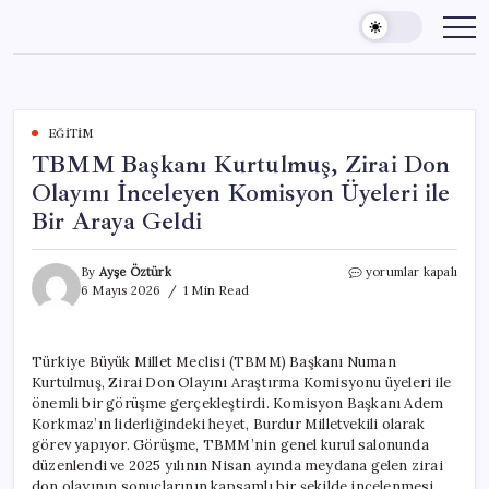
Skip
to
content
EĞITIM
TBMM Başkanı Kurtulmuş, Zirai Don
Olayını İnceleyen Komisyon Üyeleri ile
Bir Araya Geldi
TBMM
By
Ayşe Öztürk
yorumlar kapalı
Başkanı
6 Mayıs 2026
1 Min Read
Kurtulmuş,
Zirai
Don
Türkiye Büyük Millet Meclisi (TBMM) Başkanı Numan
Olayını
Kurtulmuş, Zirai Don Olayını Araştırma Komisyonu üyeleri ile
İnceleyen
Komisyon
önemli bir görüşme gerçekleştirdi. Komisyon Başkanı Adem
Üyeleri
Korkmaz’ın liderliğindeki heyet, Burdur Milletvekili olarak
ile
görev yapıyor. Görüşme, TBMM’nin genel kurul salonunda
Bir
düzenlendi ve 2025 yılının Nisan ayında meydana gelen zirai
Araya
don olayının sonuçlarının kapsamlı bir şekilde incelenmesi