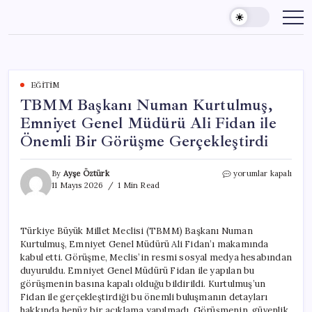
Skip
to
content
EĞITIM
TBMM Başkanı Numan Kurtulmuş,
Emniyet Genel Müdürü Ali Fidan ile
Önemli Bir Görüşme Gerçekleştirdi
TBMM
By
Ayşe Öztürk
yorumlar kapalı
Başkanı
11 Mayıs 2026
1 Min Read
Numan
Kurtulmuş,
Emniyet
Türkiye Büyük Millet Meclisi (TBMM) Başkanı Numan
Genel
Kurtulmuş, Emniyet Genel Müdürü Ali Fidan’ı makamında
Müdürü
Ali
kabul etti. Görüşme, Meclis’in resmi sosyal medya hesabından
Fidan
duyuruldu. Emniyet Genel Müdürü Fidan ile yapılan bu
ile
görüşmenin basına kapalı olduğu bildirildi. Kurtulmuş’un
Önemli
Fidan ile gerçekleştirdiği bu önemli buluşmanın detayları
Bir
hakkında henüz bir açıklama yapılmadı. Görüşmenin, güvenlik