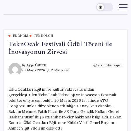
Skip
to
content
EKONOMI
TEKNOLOJI
TeknOcak Festivali Ödül Töreni ile
İnovasyonun Zirvesi
TeknOcak
By
Ayşe Öztürk
yorumlar kapalı
Festivali
20 Mayıs 2026
2 Min Read
Ödül
Töreni
ile
Ülkü Ocakları Eğitim ve Kültür Vakfı tarafından
İnovasyonun
gerçekleştirilen TeknOcak Teknoloji ve İnovasyon Festivali,
Zirvesi
için
ödül töreniyle son buldu. 20 Mayıs 2026 tarihinde ATO
Congresium’da düzenlenen etkinliğe, Sanayi ve Teknoloji
Bakanı Mehmet Fatih Kacır ile AK Parti Gençlik Kolları Genel
Başkanı Yusuf İbiş katılarak projeler hakkında bilgi aldı. Bakan
Kacır’a, Ülkü Ocakları Eğitim ve Kültür Vakfı Genel Başkanı
Ahmet Yiğit Yıldırım eşlik etti.