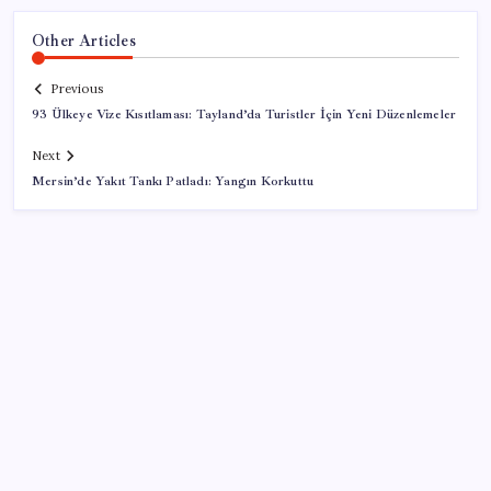
Other Articles
Previous
93 Ülkeye Vize Kısıtlaması: Tayland’da Turistler İçin Yeni Düzenlemeler
Next
Mersin’de Yakıt Tankı Patladı: Yangın Korkuttu
SON YAZILAR
AB ambalaj kısıtlaması için düğmeye bastı