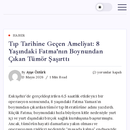
Skip
to
content
HABER
Tıp Tarihine Geçen Ameliyat: 8
Yaşındaki Fatma’nın Boynundan
Çıkan Tümör Şaşırttı
Tıp
By
Ayşe Öztürk
yorumlar kapalı
Tarihine
13 Mayıs 2026
1 Min Read
Geçen
Ameliyat:
8
Eskişehir’de gerçekleştirilen 6,5 saatlik etkileyici bir
Yaşındaki
operasyon sonucunda, 8 yaşındaki Fatma Yaman’ın
Fatma’nın
Boynundan
boynundan çıkarılan tümör tıp literatürüne adını yazdırdı.
Çıkan
Küçük Fatma, boynundaki hızla büyüyen kitle nedeniyle yurt
Tümör
içi ve yurt dışındaki birçok sağlık kuruluşuna başvurmuştu.
Şaşırttı
Ancak, tümörün hayati damarlara yakın olması ve
için
operasyonun riskleri nedeniyle “masada kalma” endişesiyle