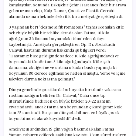
karşılaştılar. Sonunda Eskişehir Şehir Hastanesi’nde bir araya
gelen uzman ekip, Kalp Damar, Çocuk ve Plastik Cerrahi
alanında uzman hekimlerle kritik bir ameliyat gerçekleştirdi.
3 yaşından beri “desmoid fibromatosis” teşhisi konulan kitle
sebebiyle büyük bir tehlike altında olan Fatma, 10 kilo
ağırlığının 3 kilosunu boynundaki tümörden dolayı
kaybetmişti. Ameliyatı gerçekleştiren Op. Dr. Abdulkadir
Calavul, hastanın durumu hakkında şu bilgileri verdi:
“Hastamız bize geldiğinde sadece 10 kilo ağırlığındaydı ve
boynundaki tümör tam 3 kilo ağırlığındaydı. Kitle, şah
damarına, akciğerine ve sırtına o kadar baskı yapmıştı ki,
boynunun 80 derece eğilmesine neden olmuştu. Yeme ve içme
işlevleri durma noktasına gelmişti.”
Dünya genelinde çocuklarda bu boyutta bir tümör vakasına
rastlanmadığını belirten Dr. Calavul, “Daha önce tıp
literatüründe bildirilen en büyük kitleler 20-22 santim
civarındaydı, ancak Fatma’nın boynundan çıkardığımız kitle
tam 25 santimdi. Bu, şu an dünyada bilinen en büyük çocuk
boyun tümörü olarak kaydedildi” dedi.
Ameliyatın ardından 15 gün yoğun bakımda kalan Fatma
Yaman, taburcu edilerek sağlığına kavuştu. Uzun süredir süren