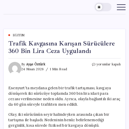
Skip
to
content
EĞITIM
Trafik Kavgasına Karışan Sürücülere
360 Bin Lira Ceza Uygulandı
Trafik
By
Ayşe Öztürk
yorumlar kapalı
Kavgasına
24 Nisan 2026
1 Min Read
Karışan
Sürücülere
360
Esenyurt’ta meydana gelen bir trafik tartışması, kavgaya
Bin
dönüşerek iki sürücüye toplamda 360 bin lira idari para
Lira
Ceza
cezası verilmesine neden oldu. Ayrıca, olayla bağlantılı iki araç
Uygulandı
da 60 gün süreyle trafikten men edildi.
için
Olay, iki sürücünün seyir halindeyken arasında çıkan bir
tartışma ile başladı. Nedeninin henüz belirlenemediği
gerginlik, kısa sürede fiziksel bir kavgaya dönüştü.