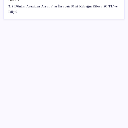
3,5 Dönüm Araziden Avrupa’ya İhracat: Mini Kabağın Kilosu 50 TL’ye
Düştü
SON YAZILAR
AB ambalaj kısıtlaması için düğmeye bastı
İçeride TMO desteği, dışarıda ‘Karadeniz’ krizi fiyatı
artırıyor! Buğdayda rekor karşılık buldu
Citi, üçüncü çeyrek petrol tahminini yükseltti
Porsche yöneticisinden Volkswagen’e maliyetleri
hızla düşürme çağrısı