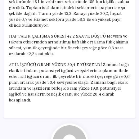
sektöründe 48 bin ve hizmet sektöründe 189 bin kişilik azalma
görüldü. Toplam istihdam içindeki sektörlerin payları ise şu
şekilde dağıldı: Tarım yüzde 13,8, Sanayi yüzde 20,2, İnşaat
yüzde 6,7 ve Hizmet sektörü yüzde 59,3 ile en yüksek payı
elinde bulunduruyor.
HAFTALIK ÇALIŞMA SÜRESİ 42,2 SAATE DÜŞTÜ Mevsim ve
takvim etkilerinden arındırılmış haftalık ortalama fiili çalışma
süresi, yılın ilk çeyreğinde bir önceki çeyreğe göre 0,3 saat
azalarak 42,2 saat oldu.
ATIL İŞGÜCÜ ORANI YÜZDE 30,4’E YÜKSELDİ Zamana bağlı
eksik istihdam, potansiyel işgücü ve işsizlerin toplamını ifade
eden atıl işgücü oranı, ilk çeyrekte bir önceki çeyreğe göre 0,6
puan artarak yüzde 30,4 seviyesine ulaştı. Zamana bağlı eksik
istihdam ve işsizlerin birleşik oranı yüzde 19,8, potansiyel
işgücü ve işsizlerin birleşik oranı ise yüzde 20,4 olarak
hesaplandı.