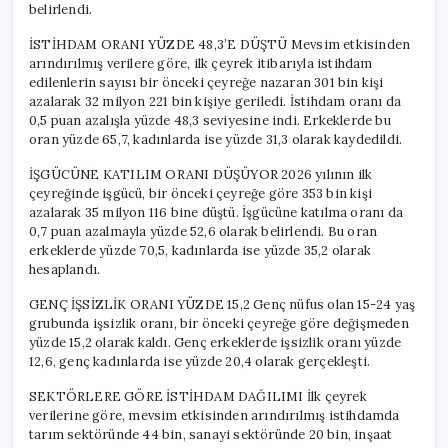
belirlendi.
İSTİHDAM ORANI YÜZDE 48,3’E DÜŞTÜ Mevsim etkisinden
arındırılmış verilere göre, ilk çeyrek itibarıyla istihdam
edilenlerin sayısı bir önceki çeyreğe nazaran 301 bin kişi
azalarak 32 milyon 221 bin kişiye geriledi. İstihdam oranı da
0,5 puan azalışla yüzde 48,3 seviyesine indi. Erkeklerde bu
oran yüzde 65,7, kadınlarda ise yüzde 31,3 olarak kaydedildi.
İŞGÜCÜNE KATILIM ORANI DÜŞÜYOR 2026 yılının ilk
çeyreğinde işgücü, bir önceki çeyreğe göre 353 bin kişi
azalarak 35 milyon 116 bine düştü. İşgücüne katılma oranı da
0,7 puan azalmayla yüzde 52,6 olarak belirlendi. Bu oran
erkeklerde yüzde 70,5, kadınlarda ise yüzde 35,2 olarak
hesaplandı.
GENÇ İŞSİZLİK ORANI YÜZDE 15,2 Genç nüfus olan 15-24 yaş
grubunda işsizlik oranı, bir önceki çeyreğe göre değişmeden
yüzde 15,2 olarak kaldı. Genç erkeklerde işsizlik oranı yüzde
12,6, genç kadınlarda ise yüzde 20,4 olarak gerçekleşti.
SEKTÖRLERE GÖRE İSTİHDAM DAĞILIMI İlk çeyrek
verilerine göre, mevsim etkisinden arındırılmış istihdamda
tarım sektöründe 44 bin, sanayi sektöründe 20 bin, inşaat