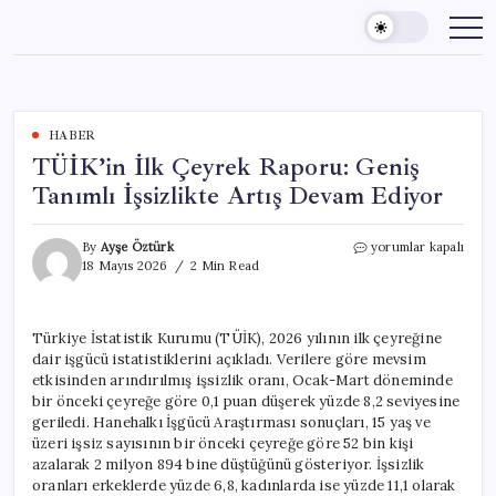
Skip
to
content
HABER
TÜİK’in İlk Çeyrek Raporu: Geniş
Tanımlı İşsizlikte Artış Devam Ediyor
TÜİK’in
By
Ayşe Öztürk
yorumlar kapalı
İlk
18 Mayıs 2026
2 Min Read
Çeyrek
Raporu:
Geniş
Türkiye İstatistik Kurumu (TÜİK), 2026 yılının ilk çeyreğine
Tanımlı
dair işgücü istatistiklerini açıkladı. Verilere göre mevsim
İşsizlikte
Artış
etkisinden arındırılmış işsizlik oranı, Ocak-Mart döneminde
Devam
bir önceki çeyreğe göre 0,1 puan düşerek yüzde 8,2 seviyesine
Ediyor
geriledi. Hanehalkı İşgücü Araştırması sonuçları, 15 yaş ve
için
üzeri işsiz sayısının bir önceki çeyreğe göre 52 bin kişi
azalarak 2 milyon 894 bine düştüğünü gösteriyor. İşsizlik
oranları erkeklerde yüzde 6,8, kadınlarda ise yüzde 11,1 olarak