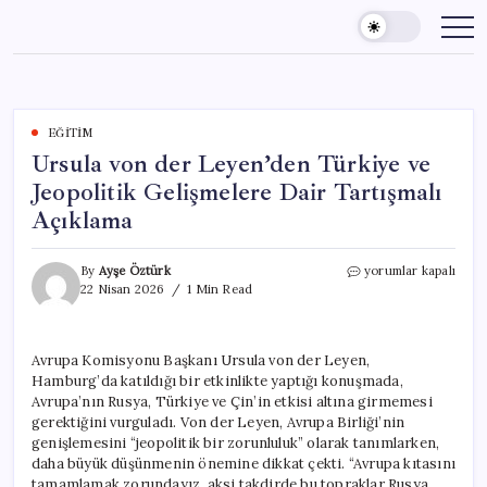
Skip
to
content
EĞITIM
Ursula von der Leyen’den Türkiye ve
Jeopolitik Gelişmelere Dair Tartışmalı
Açıklama
Ursula
By
Ayşe Öztürk
yorumlar kapalı
von
22 Nisan 2026
1 Min Read
der
Leyen’den
Türkiye
Avrupa Komisyonu Başkanı Ursula von der Leyen,
ve
Hamburg’da katıldığı bir etkinlikte yaptığı konuşmada,
Jeopolitik
Gelişmelere
Avrupa’nın Rusya, Türkiye ve Çin’in etkisi altına girmemesi
Dair
gerektiğini vurguladı. Von der Leyen, Avrupa Birliği’nin
Tartışmalı
genişlemesini “jeopolitik bir zorunluluk” olarak tanımlarken,
Açıklama
daha büyük düşünmenin önemine dikkat çekti. “Avrupa kıtasını
için
tamamlamak zorundayız, aksi takdirde bu topraklar Rusya,