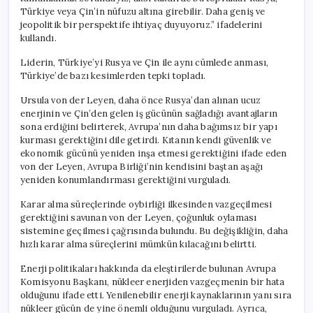
Türkiye veya Çin’in nüfuzu altına girebilir. Daha geniş ve
jeopolitik bir perspektife ihtiyaç duyuyoruz.” ifadelerini
kullandı.
Liderin, Türkiye’yi Rusya ve Çin ile aynı cümlede anması,
Türkiye’de bazı kesimlerden tepki topladı.
Ursula von der Leyen, daha önce Rusya’dan alınan ucuz
enerjinin ve Çin’den gelen iş gücünün sağladığı avantajların
sona erdiğini belirterek, Avrupa’nın daha bağımsız bir yapı
kurması gerektiğini dile getirdi. Kıtanın kendi güvenlik ve
ekonomik gücünü yeniden inşa etmesi gerektiğini ifade eden
von der Leyen, Avrupa Birliği’nin kendisini baştan aşağı
yeniden konumlandırması gerektiğini vurguladı.
Karar alma süreçlerinde oybirliği ilkesinden vazgeçilmesi
gerektiğini savunan von der Leyen, çoğunluk oylaması
sistemine geçilmesi çağrısında bulundu. Bu değişikliğin, daha
hızlı karar alma süreçlerini mümkün kılacağını belirtti.
Enerji politikaları hakkında da eleştirilerde bulunan Avrupa
Komisyonu Başkanı, nükleer enerjiden vazgeçmenin bir hata
olduğunu ifade etti. Yenilenebilir enerji kaynaklarının yanı sıra
nükleer gücün de yine önemli olduğunu vurguladı. Ayrıca,