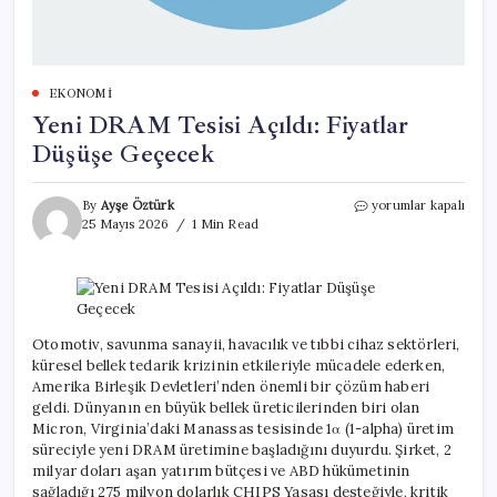
EKONOMI
Yeni DRAM Tesisi Açıldı: Fiyatlar
Düşüşe Geçecek
Yeni
By
Ayşe Öztürk
yorumlar kapalı
DRAM
25 Mayıs 2026
1 Min Read
Tesisi
Açıldı:
Fiyatlar
Düşüşe
Geçecek
için
Otomotiv, savunma sanayii, havacılık ve tıbbi cihaz sektörleri,
küresel bellek tedarik krizinin etkileriyle mücadele ederken,
Amerika Birleşik Devletleri’nden önemli bir çözüm haberi
geldi. Dünyanın en büyük bellek üreticilerinden biri olan
Micron, Virginia’daki Manassas tesisinde 1α (1-alpha) üretim
süreciyle yeni DRAM üretimine başladığını duyurdu. Şirket, 2
milyar doları aşan yatırım bütçesi ve ABD hükümetinin
sağladığı 275 milyon dolarlık CHIPS Yasası desteğiyle, kritik