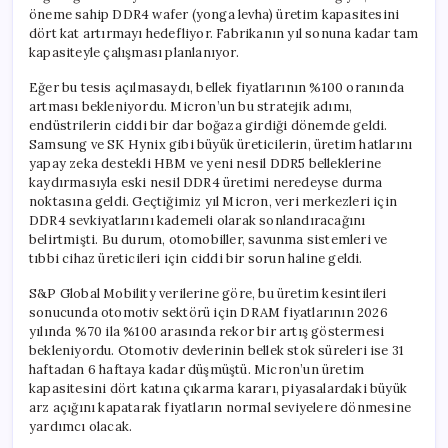
öneme sahip DDR4 wafer (yonga levha) üretim kapasitesini
dört kat artırmayı hedefliyor. Fabrikanın yıl sonuna kadar tam
kapasiteyle çalışması planlanıyor.
Eğer bu tesis açılmasaydı, bellek fiyatlarının %100 oranında
artması bekleniyordu. Micron’un bu stratejik adımı,
endüstrilerin ciddi bir dar boğaza girdiği dönemde geldi.
Samsung ve SK Hynix gibi büyük üreticilerin, üretim hatlarını
yapay zeka destekli HBM ve yeni nesil DDR5 belleklerine
kaydırmasıyla eski nesil DDR4 üretimi neredeyse durma
noktasına geldi. Geçtiğimiz yıl Micron, veri merkezleri için
DDR4 sevkiyatlarını kademeli olarak sonlandıracağını
belirtmişti. Bu durum, otomobiller, savunma sistemleri ve
tıbbi cihaz üreticileri için ciddi bir sorun haline geldi.
S&P Global Mobility verilerine göre, bu üretim kesintileri
sonucunda otomotiv sektörü için DRAM fiyatlarının 2026
yılında %70 ila %100 arasında rekor bir artış göstermesi
bekleniyordu. Otomotiv devlerinin bellek stok süreleri ise 31
haftadan 6 haftaya kadar düşmüştü. Micron’un üretim
kapasitesini dört katına çıkarma kararı, piyasalardaki büyük
arz açığını kapatarak fiyatların normal seviyelere dönmesine
yardımcı olacak.