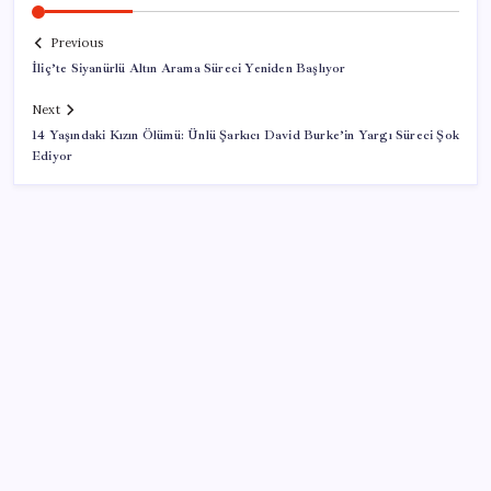
Previous
İliç’te Siyanürlü Altın Arama Süreci Yeniden Başlıyor
Next
14 Yaşındaki Kızın Ölümü: Ünlü Şarkıcı David Burke’in Yargı Süreci Şok
Ediyor
SON YAZILAR
Citi, üçüncü çeyrek petrol tahminini yükseltti
Porsche yöneticisinden Volkswagen’e maliyetleri