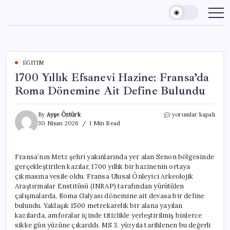
Skip
to
content
EĞITIM
1700 Yıllık Efsanevi Hazine: Fransa’da
Roma Dönemine Ait Define Bulundu
1700
By
Ayşe Öztürk
yorumlar kapalı
Yıllık
30 Nisan 2026
1 Min Read
Efsanevi
Hazine:
Fransa’da
Fransa’nın Metz şehri yakınlarında yer alan Senon bölgesinde
Roma
gerçekleştirilen kazılar, 1700 yıllık bir hazinenin ortaya
Dönemine
Ait
çıkmasına vesile oldu. Fransa Ulusal Önleyici Arkeolojik
Define
Araştırmalar Enstitüsü (INRAP) tarafından yürütülen
Bulundu
çalışmalarda, Roma Galyası dönemine ait devasa bir define
için
bulundu. Yaklaşık 1500 metrekarelik bir alana yayılan
kazılarda, amforalar içinde titizlikle yerleştirilmiş binlerce
sikke gün yüzüne çıkarıldı. MS 3. yüzyıla tarihlenen bu değerli