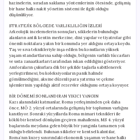
hazinelerin, sıradan saklama yöntemlerinin ötesinde, gelişmiş
bir hane halkı nakit yönetim sistemi ile ilgili olduğu
düşünülüyor.
STRATEJİK BÖLGEDE VARLIKLILIĞIN İZLERİ
Arkeolojik incelemelerin sonuçları, sikkelerin bulunduğu
alanların antik kentin merkezine, dini yapılar ve tiyatrolar gibi
önemli noktalara yakın bir konumda yer aldığını ortaya koydu.
Taş ve sıva teknikleriyle inşa edilen bu konutların yüksek
yaşam standartlarına sahip olduğu, bölgenin varlıklı tüccarları
ve usta zanaatkarları tarafından iskan edildiğini gösteriyor.
Amforaların çukurlara dik bir şekilde taşlarla sabitlenerek
yerleştirilmesi, bu koleksiyonların panik halinde
gömülmediğini, aksine düzenli para yatırma ve çekme
işlemlerinin yapıldığı aktif rezervler olduğunu ortaya koyuyor.
BİR DÖNEMİ SONLANDIRAN YIKICI YANGIN
Kazı alanındaki katmanlar, Roma yerleşiminden çok daha
önce, MÖ 2. yüzyıl ortalarında gelişmiş bir toplumun varlığını
kanıtlıyor. Sonraki yüzyıllarda Roma mimari teknikleri ile
köklü bir kentsel dönüşüm geçiren mahallenin, MS 4. yüzyıl
başlarında meydana gelen büyük bir yangınla tamamen yok
olduğu belirlendi. Bulunan sikkeler ve kentsel kalıntılar,
Roma’nın kuzey sınırındaki ekonomik yaşamın ve hane halkı