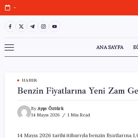
Skip
-
to
content
https://www.facebook.com/
https://twitter.com/
https://t.me/
https://www.instagram.com/
https://youtube.com/
ANA SAYFA
E
HABER
Benzin Fiyatlarına Yeni Zam Ge
By
Ayşe Öztürk
14 Mayıs 2026
1 Min Read
14 Mayıs 2026 tarihi itibarıyla benzin fiyatlarına 1,