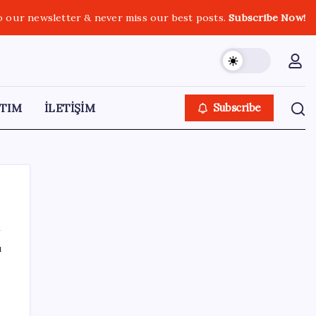
o our newsletter & never miss our best posts.
Subscribe Now!
TIM
İLETİŞİM
Subscribe
ı
SON YAZILAR
Fed Başkanı’ndan piyasaları sarsacak mesaj:
Enflasyon artarsa faiz artırımı yeniden