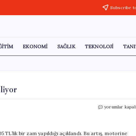
Subscribe t
ĞİTİM
EKONOMİ
SAĞLIK
TEKNOLOJİ
TANI
liyor
Benzin
yorumlar kapal
Fiyatlarına
Yeni
Zam
Geliyor
05 TL’lik bir zam yapıldığı açıklandı. Bu artış, motorine