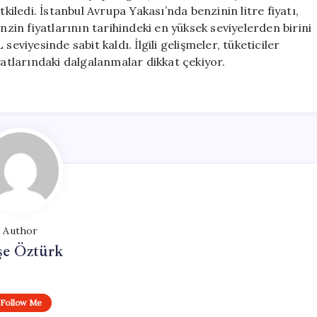
için
ledi. İstanbul Avrupa Yakası’nda benzinin litre fiyatı,
nzin fiyatlarının tarihindeki en yüksek seviyelerden birini
eviyesinde sabit kaldı. İlgili gelişmeler, tüketiciler
yatlarındaki dalgalanmalar dikkat çekiyor.
Author
şe Öztürk
Follow Me