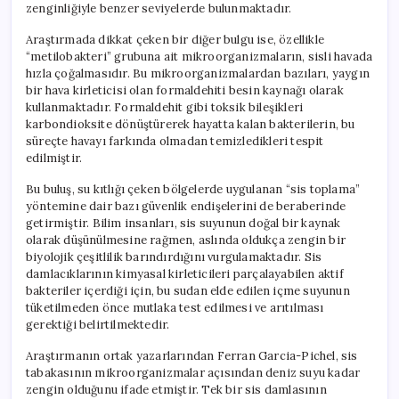
zenginliğiyle benzer seviyelerde bulunmaktadır.
Araştırmada dikkat çeken bir diğer bulgu ise, özellikle
“metilobakteri” grubuna ait mikroorganizmaların, sisli havada
hızla çoğalmasıdır. Bu mikroorganizmalardan bazıları, yaygın
bir hava kirleticisi olan formaldehiti besin kaynağı olarak
kullanmaktadır. Formaldehit gibi toksik bileşikleri
karbondioksite dönüştürerek hayatta kalan bakterilerin, bu
süreçte havayı farkında olmadan temizledikleri tespit
edilmiştir.
Bu buluş, su kıtlığı çeken bölgelerde uygulanan “sis toplama”
yöntemine dair bazı güvenlik endişelerini de beraberinde
getirmiştir. Bilim insanları, sis suyunun doğal bir kaynak
olarak düşünülmesine rağmen, aslında oldukça zengin bir
biyolojik çeşitlilik barındırdığını vurgulamaktadır. Sis
damlacıklarının kimyasal kirleticileri parçalayabilen aktif
bakteriler içerdiği için, bu sudan elde edilen içme suyunun
tüketilmeden önce mutlaka test edilmesi ve arıtılması
gerektiği belirtilmektedir.
Araştırmanın ortak yazarlarından Ferran Garcia-Pichel, sis
tabakasının mikroorganizmalar açısından deniz suyu kadar
zengin olduğunu ifade etmiştir. Tek bir sis damlasının