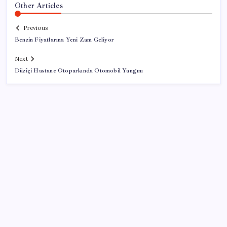
Other Articles
Previous
Benzin Fiyatlarına Yeni Zam Geliyor
Next
Düziçi Hastane Otoparkında Otomobil Yangını
SON YAZILAR
BYD Türkiye’de satışlarda sert düşüş: Temmuzda 17
araç sattı