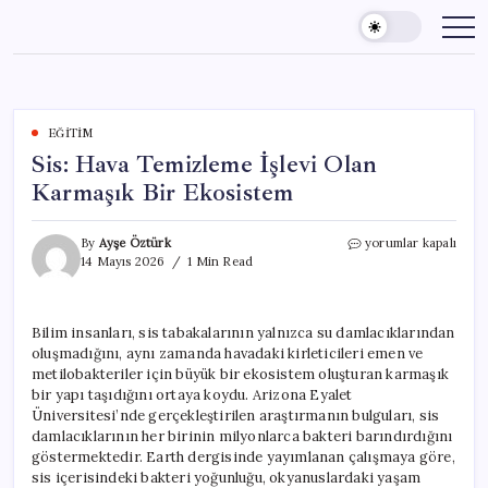
Skip
to
content
EĞITIM
Sis: Hava Temizleme İşlevi Olan
Karmaşık Bir Ekosistem
Sis:
By
Ayşe Öztürk
yorumlar kapalı
Hava
14 Mayıs 2026
1 Min Read
Temizleme
İşlevi
Olan
Bilim insanları, sis tabakalarının yalnızca su damlacıklarından
Karmaşık
oluşmadığını, aynı zamanda havadaki kirleticileri emen ve
Bir
Ekosistem
metilobakteriler için büyük bir ekosistem oluşturan karmaşık
için
bir yapı taşıdığını ortaya koydu. Arizona Eyalet
Üniversitesi’nde gerçekleştirilen araştırmanın bulguları, sis
damlacıklarının her birinin milyonlarca bakteri barındırdığını
göstermektedir. Earth dergisinde yayımlanan çalışmaya göre,
sis içerisindeki bakteri yoğunluğu, okyanuslardaki yaşam