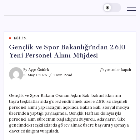
Skip
to
content
EĞITIM
Gençlik ve Spor Bakanlığı’ndan 2.610
Yeni Personel Alımı Müjdesi
Gençlik
By
Ayşe Öztürk
yorumlar kapalı
ve
15 Mayıs 2026
1 Min Read
Spor
Bakanlığı’ndan
2.610
Gençlik ve Spor Bakanı Osman Aşkın Bak, bakanlıklarının
Yeni
taşra teşkilatlarında görevlendirilmek üzere 2.610 sözleşmeli
Personel
Alımı
personel alımı yapılacağını açıkladı. Bakan Bak, sosyal medya
Müjdesi
üzerinden yaptığı paylaşımda, Gençlik Haftası dolayısıyla
için
personel alım sürecinin başladığını duyurdu. Adayların, ülke
genelindeki teşkilatlarda görev almak üzere başvuru yapmaya
davet edildiğini vurguladı.