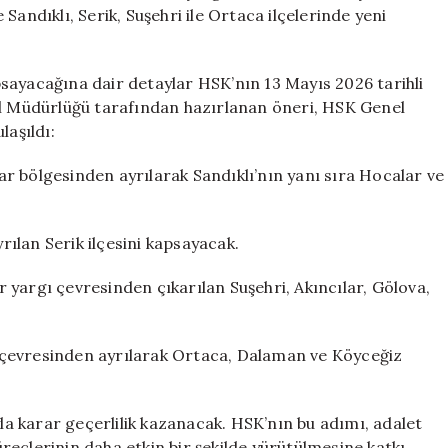
Ceza
Sandıklı, Serik, Suşehri ile Ortaca ilçelerinde yeni
Mahkemesi
Kurulumu
için
sayacağına dair detaylar HSK’nın 13 Mayıs 2026 tarihli
el Müdürlüğü tarafından hazırlanan öneri, HSK Genel
laşıldı:
r bölgesinden ayrılarak Sandıklı’nın yanı sıra Hocalar ve
ılan Serik ilçesini kapsayacak.
yargı çevresinden çıkarılan Suşehri, Akıncılar, Gölova,
 çevresinden ayrılarak Ortaca, Dalaman ve Köyceğiz
yla karar geçerlilik kazanacak. HSK’nın bu adımı, adalet
eçlerinin daha etkin bir şekilde yürütülmesine katkı