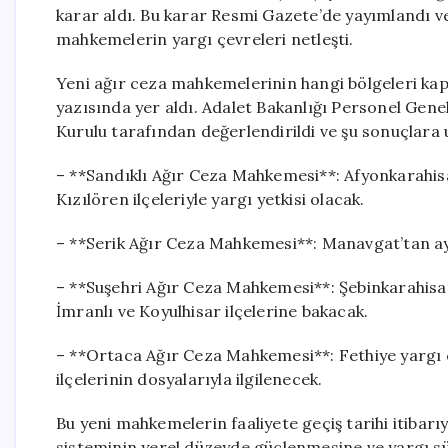
karar aldı. Bu karar Resmi Gazete’de yayımlandı ve 
mahkemelerin yargı çevreleri netleşti.
Yeni ağır ceza mahkemelerinin hangi bölgeleri kap
yazısında yer aldı. Adalet Bakanlığı Personel Gen
Kurulu tarafından değerlendirildi ve şu sonuçlara u
– **Sandıklı Ağır Ceza Mahkemesi**: Afyonkarahisa
Kızılören ilçeleriyle yargı yetkisi olacak.
– **Serik Ağır Ceza Mahkemesi**: Manavgat’tan ayr
– **Suşehri Ağır Ceza Mahkemesi**: Şebinkarahisar 
İmranlı ve Koyulhisar ilçelerine bakacak.
– **Ortaca Ağır Ceza Mahkemesi**: Fethiye yargı
ilçelerinin dosyalarıyla ilgilenecek.
Bu yeni mahkemelerin faaliyete geçiş tarihi itibarı
sisteminin yerel düzeyde güçlenmesine ve yargı sür