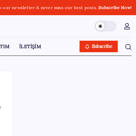
o our newsletter & never miss our best posts.
Subscribe Now!
TIM
İLETİŞİM
Subscribe
ı
SON YAZILAR
Akın Gürlek’ten yeni ‘çerçeve yasa’
açıklaması: ‘Ülkemiz için bembeyaz bir