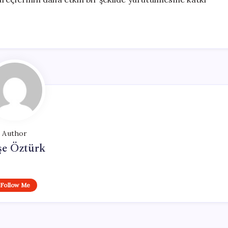
Author
şe Öztürk
Follow Me