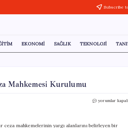
Subscribe t
ĞİTİM
EKONOMİ
SAĞLIK
TEKNOLOJİ
TANI
eza Mahkemesi Kurulumu
HSK’dan
yorumlar kapal
4
İlçeye
Yeni
Ağır
ır ceza mahkemelerinin yargı alanlarını belirleyen bir