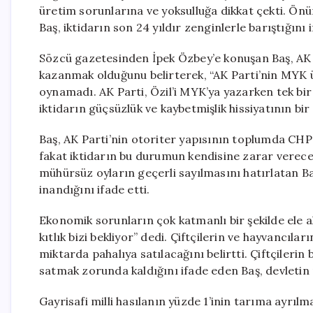
üretim sorunlarına ve yoksulluğa dikkat çekti. Önüm
Baş, iktidarın son 24 yıldır zenginlerle barıştığını i
Sözcü gazetesinden İpek Özbey’e konuşan Baş, AK 
kazanmak olduğunu belirterek, “AK Parti’nin MYK üy
oynamadı. AK Parti, Özil’i MYK’ya yazarken tek bi
iktidarın güçsüzlük ve kaybetmişlik hissiyatının bi
Baş, AK Parti’nin otoriter yapısının toplumda CHP’n
fakat iktidarın bu durumun kendisine zarar vereceğin
mühürsüz oyların geçerli sayılmasını hatırlatan Ba
inandığını ifade etti.
Ekonomik sorunların çok katmanlı bir şekilde ele 
kıtlık bizi bekliyor” dedi. Çiftçilerin ve hayvancı
miktarda pahalıya satılacağını belirtti. Çiftçilerin
satmak zorunda kaldığını ifade eden Baş, devletin
Gayrisafi milli hasılanın yüzde 1’inin tarıma ayrılm