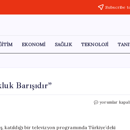
Subscribe t
ĞİTİM
EKONOMİ
SAĞLIK
TEKNOLOJİ
TANI
kluk Barışıdır”
Hüseyin
yorumlar kapal
Baş:
“Varlık
Barışı
Yokluk
, katıldığı bir televizyon programında Türkiye’deki