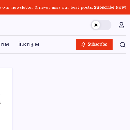
o our newsletter & never miss our best posts.
Subscribe Now!
TIM
İLETİŞİM
Subscribe
ı
SON YAZILAR
Xbox’a Yeni Özellikler Geliyor – PlayStation
Sahipleri Kıskanacak