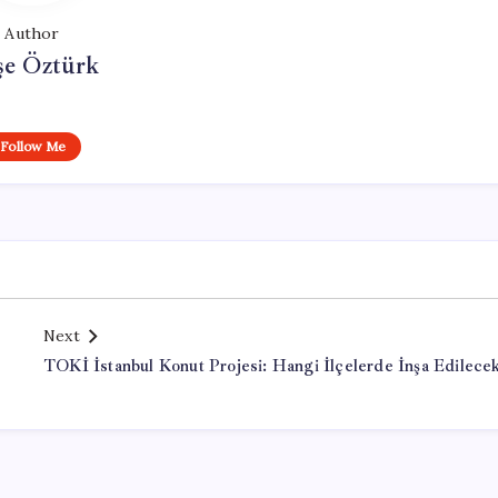
Author
şe Öztürk
Follow Me
Next
TOKİ İstanbul Konut Projesi: Hangi İlçelerde İnşa Edilece