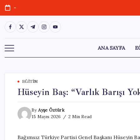
Skip
-
to
content
https://www.facebook.com/
https://twitter.com/
https://t.me/
https://www.instagram.com/
https://youtube.com/
ANA SAYFA
E
EĞITIM
Hüseyin Baş: “Varlık Barışı Yo
By
Ayşe Öztürk
15 Mayıs 2026
2 Min Read
Bağımsız Türkiye Partisi Genel Başkanı Hüseyin Baş