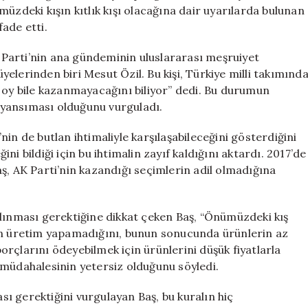
Barışıdır”
üzdeki kışın kıtlık kışı olacağına dair uyarılarda bulunan
için
fade etti.
Parti’nin ana gündeminin uluslararası meşruiyet
elerinden biri Mesut Özil. Bu kişi, Türkiye milli takımınd
r oy bile kazanmayacağını biliyor” dedi. Bu durumun
r yansıması olduğunu vurguladı.
in de butlan ihtimaliyle karşılaşabileceğini gösterdiğini
i bildiği için bu ihtimalin zayıf kaldığını aktardı. 2017’de
ş, AK Parti’nin kazandığı seçimlerin adil olmadığına
alınması gerektiğine dikkat çeken Baş, “Önümüzdeki kış
ların üretim yapamadığını, bunun sonucunda ürünlerin az
 borçlarını ödeyebilmek için ürünlerini düşük fiyatlarla
 müdahalesinin yetersiz olduğunu söyledi.
ası gerektiğini vurgulayan Baş, bu kuralın hiç