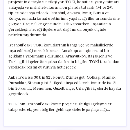
projesinin detayları netleşiyor. TOKİ, konutları yatay mimari
anlayışla ve mahalle kültürünü ön planda tutarak, 1+1 ve 2+1
tiplerinde inşa edecek. İstanbul, Ankara, İzmir, Bursa ve
Konya, en fazla konut üretiminin yapılacağı iller arasında öne
çıkıyor. Proje, ülke genelinde 81 ili kapsarken, inşaatların
gerçekleştirileceği ilçelere ait dağılım da büyük ölçüde
belirlenmiş durumda.
İstanbul’daki TOKİ konutlarının hangi ilçe ve mahallelerde
inşa edileceği merak konusu. Ancak, şu an için resmi bir
açıklama yapılmamış durumda. Arnavutköy, Başakşehir ve
Tuzla gibi ilçeler öne çıksa da, kesin bilgiler TOKİ tarafından
yapılacak resmi duyuruyla netleşecek.
Ankara’da ise 30 bin 823 konut, Etimesgut, Gölbaşı, Mamak,
Pursaklar, Sincan gibi 21 ilçede inşa edilecek. İzmir’de ise 21
bin 20 konut, Menemen, Güzelbahçe, Urla gibi ilçelerde hayata
geçirilecek.
TOKİ’nin İstanbul’daki konut projeleri ile ilgili gelişmeleri
takip ederek, yeni bilgiler geldikçe sizlerle paylaşacağız.