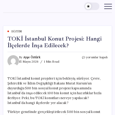
Skip
to
content
EĞITIM
TOKİ İstanbul Konut Projesi: Hangi
İlçelerde İnşa Edilecek?
TOKİ
By
Ayşe Öztürk
yorumlar kapalı
İstanbul
15 Mayıs 2026
1 Min Read
Konut
Projesi:
Hangi
TOKİ İstanbul konut projeleri için bekleyiş sürüyor. Çevre,
İlçelerde
Şehircilik ve İklim Değişikliği Bakanı Murat Kurum’un
İnşa
Edilecek?
duyurduğu 500 bin sosyal konut projesi kapsamında
için
İstanbul’da inşa edilecek 100 bin konut için hazırlıklar hızla
ilerliyor. Peki, bu TOKİ konutları nereye yapılacak?
İstanbul’da hangi ilçelerde yer alacak?
Türkiye genelinde gerçekleştirilecek 500 bin sosyal konut