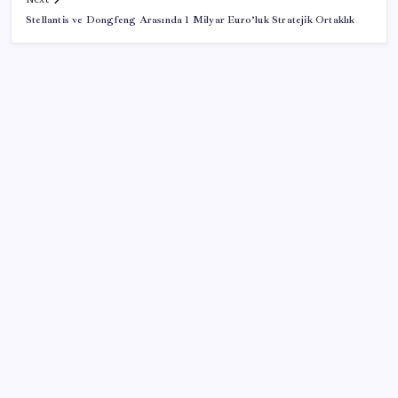
Stellantis ve Dongfeng Arasında 1 Milyar Euro’luk Stratejik Ortaklık
SON YAZILAR
BYD Türkiye’de satışlarda sert düşüş: Temmuzda 17
araç sattı
Rusya’da yeni otomobil satışları yüzde 10 arttı
Bu protein olmadan kaslar kendini onaramıyor: Bilim
insanlarından kritik keşif!
Bankacılık devi UBS duyurdu: Altını yeniden
uçuracak iki önemli gelişme!