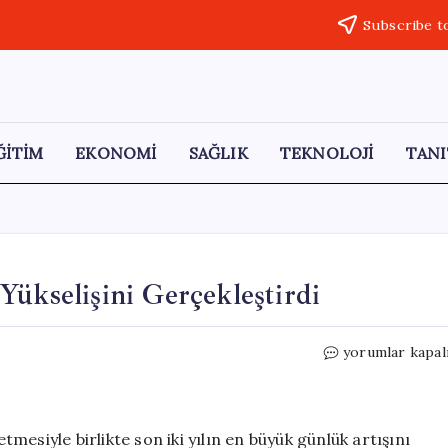
Subscribe t
ĞİTİM
EKONOMİ
SAĞLIK
TEKNOLOJİ
TANI
Yükselişini Gerçekleştirdi
Japon
yorumlar kapal
Yeni
Tarihinin
En
Güçlü
esiyle birlikte son iki yılın en büyük günlük artışını