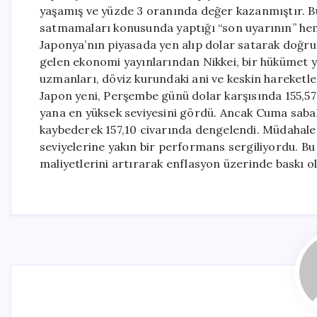
yaşamış ve yüzde 3 oranında değer kazanmıştır. Bu 
satmamaları konusunda yaptığı “son uyarının” heme
Japonya’nın piyasada yen alıp dolar satarak doğr
gelen ekonomi yayınlarından Nikkei, bir hükümet ye
uzmanları, döviz kurundaki ani ve keskin hareketler
Japon yeni, Perşembe günü dolar karşısında 155,57
yana en yüksek seviyesini gördü. Ancak Cuma sabah
kaybederek 157,10 civarında dengelendi. Müdahale ö
seviyelerine yakın bir performans sergiliyordu. Bu d
maliyetlerini artırarak enflasyon üzerinde baskı 