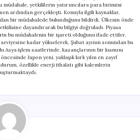
Yükselişini
müdahale, yetkililerin yatırımcılara para birimini
Gerçekleştirdi
n ardından gerçekleşti. Konuyla ilgili kaynaklar,
için
udan bir müdahalede bulunduğunu bildirdi. Ülkenin önde
tkilisine dayandırarak bu bilgiyi doğruladı. Piyasa
in bu müdahalenin bir işareti olduğunu ifade ettiler.
 seviyesine kadar yükselerek, Şubat ayının sonundan bu
ı Asya işlem saatlerinde, kazançlarının bir kısmını
ncesinde Japon yeni, yaklaşık kırk yılın en zayıf
urum, özellikle enerji ithalatı gibi kalemlerin
oluşturmaktaydı.