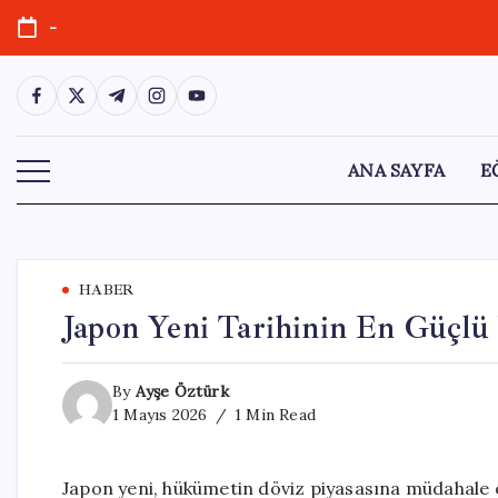
Skip
-
to
content
https://www.facebook.com/
https://twitter.com/
https://t.me/
https://www.instagram.com/
https://youtube.com/
ANA SAYFA
E
HABER
Japon Yeni Tarihinin En Güçlü 
By
Ayşe Öztürk
1 Mayıs 2026
1 Min Read
Japon yeni, hükümetin döviz piyasasına müdahale etm