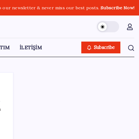
o our newsletter & never miss our best posts.
Subscribe Now!
TIM
İLETİŞİM
Subscribe
ı
SON YAZILAR
Xbox’a Yeni Özellikler Geliyor – PlayStation
Sahipleri Kıskanacak