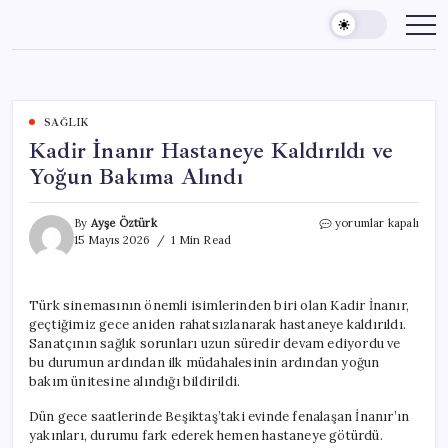
Skip
to
content
SAĞLIK
Kadir İnanır Hastaneye Kaldırıldı ve
Yoğun Bakıma Alındı
Kadir
By
Ayşe Öztürk
yorumlar kapalı
İnanır
15 Mayıs 2026
1 Min Read
Hastaneye
Kaldırıldı
ve
Türk sinemasının önemli isimlerinden biri olan Kadir İnanır,
Yoğun
geçtiğimiz gece aniden rahatsızlanarak hastaneye kaldırıldı.
Bakıma
Alındı
Sanatçının sağlık sorunları uzun süredir devam ediyordu ve
için
bu durumun ardından ilk müdahalesinin ardından yoğun
bakım ünitesine alındığı bildirildi.
Dün gece saatlerinde Beşiktaş’taki evinde fenalaşan İnanır’ın
yakınları, durumu fark ederek hemen hastaneye götürdü.