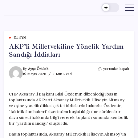
Skip
to
content
EĞITIM
AKP’li Milletvekiline Yönelik Yardım
Sandığı İddiaları
AKP’li
By
Ayşe Öztürk
yorumlar kapalı
Milletvekiline
15 Mayıs 2026
2 Min Read
Yönelik
Yardım
Sandığı
CHP Aksaray İl Başkanı Bilal Özdemir, düzenlediği basın
İddiaları
toplantısında AK Parti Aksaray Milletvekili Hüseyin Altınsoy
için
ve eşine yönelik dikkat çekici iddialarda bulundu. Özdemir,
“fakirlik ilmühaberi” üzerinden başlatıldığı öne sürülen bir
dava süreci hakkında bilgi vererek, toplantı sonunda sembolik
bir “yardım sandığı” oluşturdu.
Basın toplantısında, Aksaray Milletvekili Hüseyin Altınsoy’un