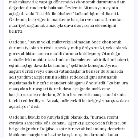
mali müşavirlik yaptığı dönemdeki ekonomik durumuna dair
değerlendirmelerde bulunan Özdemir, Altınsoy’un eşinin
açtığı davada “fakirlik ilmühaberi” kullanıldığını iddia etti.
Özdemir, bu belgenin mahkeme harçları ve masraflarından
muafiyet sağlamak amacıyla dava dosyasına eklendiğini
belirtti.
Özdemir, “Sayın vekil, milletvekili olmadan önce ekonomik
durumu iyi olan biriydi. Ancak şimdi görüyoruz ki, vekil olarak
görev aldıktan sonra maddi durumu kötüleşmiş. Oturduğu
mahalledeki muhtar tarafından düzenlenen fakirlik ilmühaberi,
eşinin açtığı davada kullanılmış” şeklinde konuştu. Ayrıca,
asgari ücretli veya emekli vatandaşların benzer durumlarda
adli yardım taleplerinin sıklıkla reddedildiğini savunarak,
uygulamada bir çifte standart olduğunu öne sürdü. “28 bin lira
maaş alan bir asgari ücretli dava açtığında mahkeme
harçlarını talep ederken, 20 bin lira emekli maaşı alan birinin
talebi reddediliyor. Ancak, milletvekili bu belgeyle harçsız dava
açabiliyor” dedi.
Özdemir, hukuki boyutuyla ilgili olarak da, “Burada resmi
evrakta sahtecilik söz konusu. Eğer kişi gerçekten fakirse, bu
belge doğrudur. Değilse, sahte bir evrak kullanılmış demektir.
Mahkeme harçlarını hazine karşılamış, bu durumda kamu