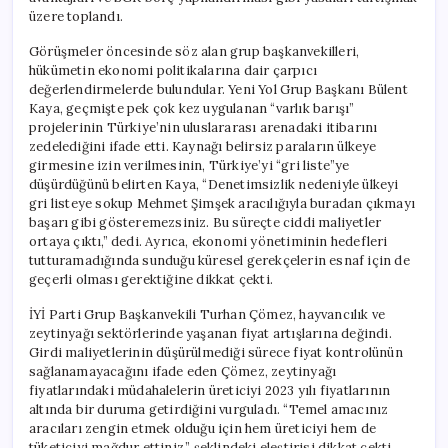
üzere toplandı.
Görüşmeler öncesinde söz alan grup başkanvekilleri,
hükümetin ekonomi politikalarına dair çarpıcı
değerlendirmelerde bulundular. Yeni Yol Grup Başkanı Bülent
Kaya, geçmişte pek çok kez uygulanan “varlık barışı”
projelerinin Türkiye’nin uluslararası arenadaki itibarını
zedelediğini ifade etti. Kaynağı belirsiz paraların ülkeye
girmesine izin verilmesinin, Türkiye’yi “gri liste”ye
düşürdüğünü belirten Kaya, “Denetimsizlik nedeniyle ülkeyi
gri listeye sokup Mehmet Şimşek aracılığıyla buradan çıkmayı
başarı gibi gösteremezsiniz. Bu süreçte ciddi maliyetler
ortaya çıktı,” dedi. Ayrıca, ekonomi yönetiminin hedefleri
tutturamadığında sunduğu küresel gerekçelerin esnaf için de
geçerli olması gerektiğine dikkat çekti.
İYİ Parti Grup Başkanvekili Turhan Çömez, hayvancılık ve
zeytinyağı sektörlerinde yaşanan fiyat artışlarına değindi.
Girdi maliyetlerinin düşürülmediği sürece fiyat kontrolünün
sağlanamayacağını ifade eden Çömez, zeytinyağı
fiyatlarındaki müdahalelerin üreticiyi 2023 yılı fiyatlarının
altında bir duruma getirdiğini vurguladı. “Temel amacınız
aracıları zengin etmek olduğu için hem üreticiyi hem de
tüketiciyi mağdur ettiniz,” şeklindeki eleştirisi dikkat çekti.