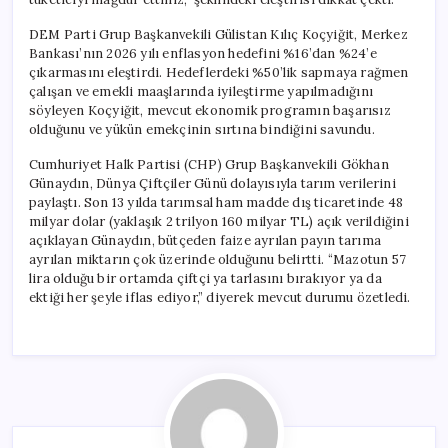
DEM Parti Grup Başkanvekili Gülistan Kılıç Koçyiğit, Merkez
Bankası’nın 2026 yılı enflasyon hedefini %16’dan %24’e
çıkarmasını eleştirdi. Hedeflerdeki %50’lik sapmaya rağmen
çalışan ve emekli maaşlarında iyileştirme yapılmadığını
söyleyen Koçyiğit, mevcut ekonomik programın başarısız
olduğunu ve yükün emekçinin sırtına bindiğini savundu.
Cumhuriyet Halk Partisi (CHP) Grup Başkanvekili Gökhan
Günaydın, Dünya Çiftçiler Günü dolayısıyla tarım verilerini
paylaştı. Son 13 yılda tarımsal ham madde dış ticaretinde 48
milyar dolar (yaklaşık 2 trilyon 160 milyar TL) açık verildiğini
açıklayan Günaydın, bütçeden faize ayrılan payın tarıma
ayrılan miktarın çok üzerinde olduğunu belirtti. “Mazotun 57
lira olduğu bir ortamda çiftçi ya tarlasını bırakıyor ya da
ektiği her şeyle iflas ediyor,” diyerek mevcut durumu özetledi.