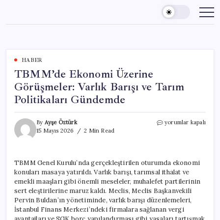
Skip
to
content
HABER
TBMM’de Ekonomi Üzerine
Görüşmeler: Varlık Barışı ve Tarım
Politikaları Gündemde
TBMM’de
By
Ayşe Öztürk
yorumlar kapalı
Ekonomi
15 Mayıs 2026
2 Min Read
Üzerine
Görüşmeler:
Varlık
TBMM Genel Kurulu’nda gerçekleştirilen oturumda ekonomi
Barışı
konuları masaya yatırıldı. Varlık barışı, tarımsal ithalat ve
ve
Tarım
emekli maaşları gibi önemli meseleler, muhalefet partilerinin
Politikaları
sert eleştirilerine maruz kaldı. Meclis, Meclis Başkanvekili
Gündemde
Pervin Buldan’ın yönetiminde, varlık barışı düzenlemeleri,
için
İstanbul Finans Merkezi’ndeki firmalara sağlanan vergi
avantajları ve SGK borç yapılandırması gibi yasaları tartışmak