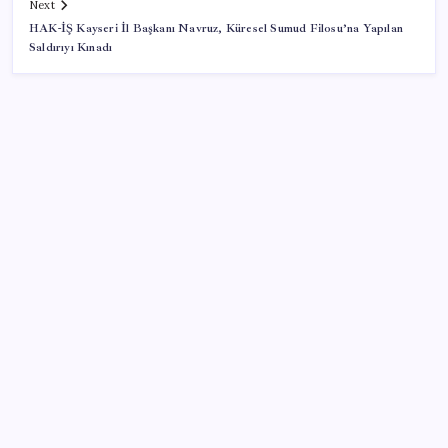
Next
HAK-İŞ Kayseri İl Başkanı Navruz, Küresel Sumud Filosu’na Yapılan
Saldırıyı Kınadı
SON YAZILAR
AB ambalaj kısıtlaması için düğmeye bastı
İçeride TMO desteği, dışarıda ‘Karadeniz’ krizi fiyatı
artırıyor! Buğdayda rekor karşılık buldu
Citi, üçüncü çeyrek petrol tahminini yükseltti
Porsche yöneticisinden Volkswagen’e maliyetleri