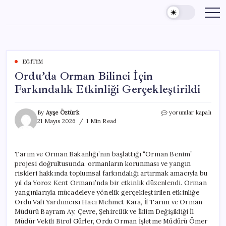
Skip
to
content
EĞITIM
Ordu’da Orman Bilinci İçin
Farkındalık Etkinliği Gerçekleştirildi
Ordu’da
By
Ayşe Öztürk
yorumlar kapalı
Orman
21 Mayıs 2026
1 Min Read
Bilinci
İçin
Farkındalık
Tarım ve Orman Bakanlığı’nın başlattığı “Orman Benim”
Etkinliği
projesi doğrultusunda, ormanların korunması ve yangın
Gerçekleştirildi
için
riskleri hakkında toplumsal farkındalığı artırmak amacıyla bu
yıl da Yoroz Kent Ormanı’nda bir etkinlik düzenlendi. Orman
yangınlarıyla mücadeleye yönelik gerçekleştirilen etkinliğe
Ordu Vali Yardımcısı Hacı Mehmet Kara, İl Tarım ve Orman
Müdürü Bayram Ay, Çevre, Şehircilik ve İklim Değişikliği İl
Müdür Vekili Birol Gürler, Ordu Orman İşletme Müdürü Ömer