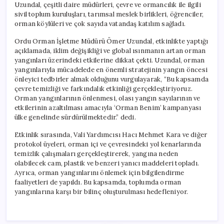
Uzundal, çeşitli daire müdürleri, çevre ve ormancılık ile ilgili
sivil toplum kuruluşları, tarımsal meslek birlikleri, öğrenciler,
orman köylüleri ve çok sayıda vatandaş katılım sağladı.
Ordu Orman İşletme Müdürü Ömer Uzundal, etkinlikte yaptığı
açıklamada, iklim değişikliği ve global ısınmanın artan orman
yangınları üzerindeki etkilerine dikkat çekti. Uzundal, orman
yangınlarıyla mücadelede en önemli stratejinin yangın öncesi
önleyici tedbirler almak olduğunu vurgulayarak, “Bu kapsamda
çevre temizliği ve farkındalık etkinliği gerçekleştiriyoruz.
Orman yangınlarının önlenmesi, olası yangın sayılarının ve
etkilerinin azaltılması amacıyla ‘Orman Benim’ kampanyası
ülke genelinde sürdürülmektedir.” dedi.
Etkinlik sırasında, Vali Yardımcısı Hacı Mehmet Kara ve diğer
protokol üyeleri, orman içi ve çevresindeki yol kenarlarında
temizlik çalışmaları gerçekleştirerek, yangına neden
olabilecek cam, plastik ve benzeri yanıcı maddeleri topladı.
Ayrıca, orman yangınlarını önlemek için bilgilendirme
faaliyetleri de yapıldı. Bu kapsamda, toplumda orman
yangınlarına karşı bir bilinç oluşturulması hedefleniyor.