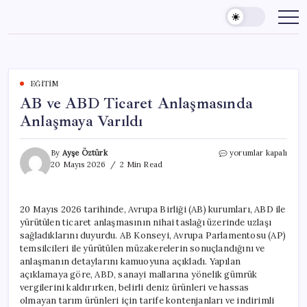
Skip
to
content
EĞITIM
AB ve ABD Ticaret Anlaşmasında
Anlaşmaya Varıldı
AB
By
Ayşe Öztürk
yorumlar kapalı
ve
20 Mayıs 2026
2 Min Read
ABD
Ticaret
Anlaşmasında
20 Mayıs 2026 tarihinde, Avrupa Birliği (AB) kurumları, ABD ile
Anlaşmaya
yürütülen ticaret anlaşmasının nihai taslağı üzerinde uzlaşı
Varıldı
için
sağladıklarını duyurdu. AB Konseyi, Avrupa Parlamentosu (AP)
temsilcileri ile yürütülen müzakerelerin sonuçlandığını ve
anlaşmanın detaylarını kamuoyuna açıkladı. Yapılan
açıklamaya göre, ABD, sanayi mallarına yönelik gümrük
vergilerini kaldırırken, belirli deniz ürünleri ve hassas
olmayan tarım ürünleri için tarife kontenjanları ve indirimli