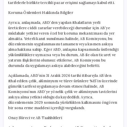
tarifelerle birlikte tercihli pazar erişimi sağlamayı kabul etti.
Koruma Önlemleri Hakkında Bilgiler
Ayrıca, anlaşmada, ABD’den yapılan ithalatların yerli
üreticilere ciddi zararlar verebileceği durumlar için AB’ye
müdahale yetkisi veren özel bir koruma mekanizması da yer
almakta. Yeterli kanıt sunulması halinde, AB Komisyonu, bu
düzenlemenin uygulanmasını tamamen veya kısmen askıya
alma hakkına sahip. Eğer ABD, anlaşma kapsamında üstlendiği
yükümlülüklere uymazsa veya bu durum, AB ile olan ticaret ve
yatırım ilişkilerini olumsuz etkilerse, AB Komisyonu bu
durumda da uygulamayı askıya alabileceğini belirtti.
Açıklamada, ABD’nin 31 Aralık 2026 tarihi itibarıyla AB’den
ithal edilen çelik, alüminyum ve türev ürünlere %15’in üzerinde
gümrük tarifesi uygulamaya devam etmesi halinde, AB
Komisyonu’nun ABD’ye yönelik çelik ve alüminyum tavizlerini
askıya alma yetkisi olduğu da kaydedildi. Ayrıca,
düzenlemenin 2029 sonunda yürürlükten kalkmasını öngören
bir sona erme maddesi içerdiği vurgulandı.
Onay Süreci ve AB Taahhütleri