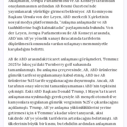
Anlaşmanın, Avrupa Parlamentosu ve AB Konseyi tarafından
onaylanmasının ardından AB Resmi Gazetesi’nde
yayımlanarak yürürlüğe girmesi bekleniyor. AB Komisyonu
Başkanı Ursula von der Leyen, ABD merkezli X şirketinin
sosyal medya platformunda, “Anlaşma anlaşmadır ve AB
taahhütlerine bağlı kalmaktadır.” paylaşımında bulundu. Von
der Leyen, Avrupa Parlamentosu ile AB Konseyi arasında,
ABD’nin AB’ye yönelik sanayi ihracatında tarifelerin
düşürülmesi konusunda varılan uzlaşmayı memnuniyetle
karşıladığını belirtti.
AB ile ABD arasındaki ticaret anlaşması görüşmeleri, Temmuz
2025’te İskoçya’daki Turnberry golf sahasında
tamamlanmıştı. Bu anlaşma çerçevesinde, AB, ABD ürünlerine
gümrük tarifesi uygulamamayı kabul etmiş, ABD ise AB
ürünlerine %15 tarife uygulanacağını duyurmuştu. Ancak, AB
tarafının onay sürecini tamamlayamaması ABD’nin tepkisini
çekmişti. Eski ABD Başkanı Donald Trump, 1 Mayıs’ta ticaret
anlaşmasına uyulmadığı gerekçesiyle AB menşeli otomobil ve
kamyonlara uygulanan gümrük vergisinin %25’e çıkarılacağını
açıklamıştı. Trump, AB’ye anlaşma yükümlülüklerini yerine
getirmesi için 4 Temmuz’a kadar süre tanıyarak, aksi
takdirde AB’ye yönelik tarifelerin artırılacağını belirtmişti. AB
ülkelerinin büyük bir kısmı, bu tehdidin ardından anlaşmanın