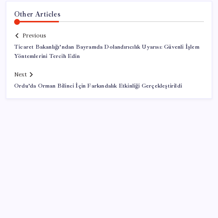
Other Articles
Previous
Ticaret Bakanlığı’ndan Bayramda Dolandırıcılık Uyarısı: Güvenli İşlem
Yöntemlerini Tercih Edin
Next
Ordu’da Orman Bilinci İçin Farkındalık Etkinliği Gerçekleştirildi
SON YAZILAR
AB ambalaj kısıtlaması için düğmeye bastı