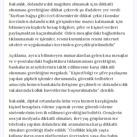
Bakanlık, dolandırıcılık mağduru olmamak için dikkatli
olunması gerektiğine dikkat çekerek şu ifadelere yer verdi:
“Kurban bağışı gibi özel dönemlerde dikkat çekici konular
üzerinden dolandırıcılık girişimlerine maruz kalmamak için
bilinmeyen kişilerle hesap bilgileri, şifre ve kişisel verileri
paylaşmaktan kaçınılmalıdır. Gelen mesajlardaki bağlantılara
tıklanmamalı ve işlemler, resmi kurumların resmi internet
siteleri ve uygulamaları üzerinden gerçekleştirilmelidir.”
Açıklama, ayrıca bilinmeyen numaralardan gelen kısa mesajlar
ve e-postalardaki bağlantılara tıklanmaması gerektiğini,
bankaların arayüzlerinin taklit edilmesine karşı dikkatli
olunması gerektiğini vurguladı. “Kişisel bilgi ve şifre paylaşımı
yapılan şüpheli işlemler durumunda, güvenlik tedbirleri
amacıyla hemen bankalarla iletişime geçilmeli ve dolandırıcılık
vakalarında kolluk kuvvetlerine başvurulmalıdır.” denildi.
Bakanlık, dijital ortamlarda ürün veya hizmet karşılığında
kişisel hesaplara ödeme yapmak yerine güvenli ödeme
sistemlerinin tercih edilmesi gerektiğini belirtti. Gençlerin
sosyal medyada dikkatli olmaları, ileri yaş gruplarının ise
telefonla yapılan dolandırıcılık aramalarına karşı dikkatli
olmaları gerektiği ifade edildi. “Özellikle küçük yaşta
kullanıcıların oyun platformları üzerinden yasa dışı bahis,