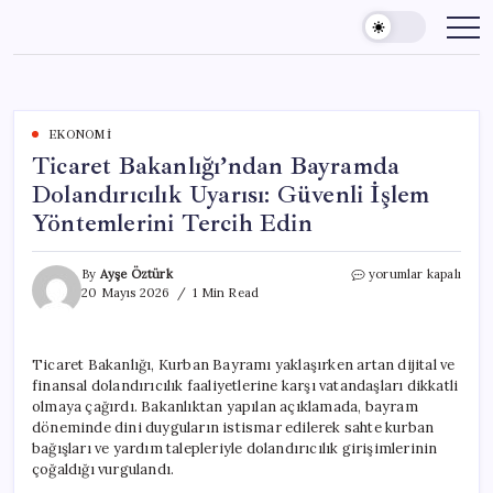
Skip
to
content
EKONOMI
Ticaret Bakanlığı’ndan Bayramda
Dolandırıcılık Uyarısı: Güvenli İşlem
Yöntemlerini Tercih Edin
Ticaret
By
Ayşe Öztürk
yorumlar kapalı
Bakanlığı’ndan
20 Mayıs 2026
1 Min Read
Bayramda
Dolandırıcılık
Uyarısı:
Ticaret Bakanlığı, Kurban Bayramı yaklaşırken artan dijital ve
Güvenli
finansal dolandırıcılık faaliyetlerine karşı vatandaşları dikkatli
İşlem
Yöntemlerini
olmaya çağırdı. Bakanlıktan yapılan açıklamada, bayram
Tercih
döneminde dini duyguların istismar edilerek sahte kurban
Edin
bağışları ve yardım talepleriyle dolandırıcılık girişimlerinin
için
çoğaldığı vurgulandı.