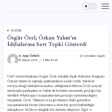
Skip
to
content
EĞITIM
Özgür Özel, Özkan Yalım’ın
İddialarına Sert Tepki Gösterdi
Özgür
By
Ayşe Öztürk
yorumlar kapalı
Özel,
15 Mayıs 2026
1 Min Read
Özkan
Yalım’ın
İddialarına
CHP Genel Başkanı Özgür Özel, tutuklu Uşak Belediye Başkanı
Sert
Özkan Yalım’ın yaptığı açıklamalara yanıt verdi. Yalım’ın
Tepki
Gösterdi
ortaya attığı iddiaların asılsız olduğunu belirten Özel, sosyal
için
medyada paylaşılan ve Yalım ile kendisi arasında geçtiği öne
sürülen WhatsApp yazışmalarının gerçeği yansıtmadığını
vurguladı. Özel, “Silinen veya görünmez hale getirilen
yazışmalarda bizim çıkarımıza olan bir şeyin bulunduğu
anlaşılıyor. Böylece muğlak bir durum oluşuyor. Eğer o