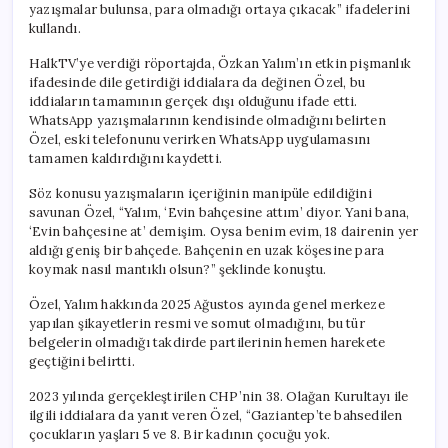
yazışmalar bulunsa, para olmadığı ortaya çıkacak” ifadelerini
kullandı.
HalkTV’ye verdiği röportajda, Özkan Yalım’ın etkin pişmanlık
ifadesinde dile getirdiği iddialara da değinen Özel, bu
iddiaların tamamının gerçek dışı olduğunu ifade etti.
WhatsApp yazışmalarının kendisinde olmadığını belirten
Özel, eski telefonunu verirken WhatsApp uygulamasını
tamamen kaldırdığını kaydetti.
Söz konusu yazışmaların içeriğinin manipüle edildiğini
savunan Özel, “Yalım, ‘Evin bahçesine attım’ diyor. Yani bana,
‘Evin bahçesine at’ demişim. Oysa benim evim, 18 dairenin yer
aldığı geniş bir bahçede. Bahçenin en uzak köşesine para
koymak nasıl mantıklı olsun?” şeklinde konuştu.
Özel, Yalım hakkında 2025 Ağustos ayında genel merkeze
yapılan şikayetlerin resmi ve somut olmadığını, bu tür
belgelerin olmadığı takdirde partilerinin hemen harekete
geçtiğini belirtti.
2023 yılında gerçekleştirilen CHP’nin 38. Olağan Kurultayı ile
ilgili iddialara da yanıt veren Özel, “Gaziantep’te bahsedilen
çocukların yaşları 5 ve 8. Bir kadının çocuğu yok.