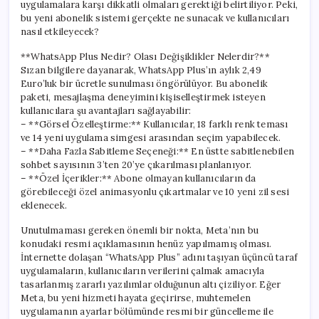
uygulamalara karşı dikkatli olmaları gerektiği belirtiliyor. Peki,
bu yeni abonelik sistemi gerçekte ne sunacak ve kullanıcıları
nasıl etkileyecek?
**WhatsApp Plus Nedir? Olası Değişiklikler Nelerdir?**
Sızan bilgilere dayanarak, WhatsApp Plus’ın aylık 2,49
Euro’luk bir ücretle sunulması öngörülüyor. Bu abonelik
paketi, mesajlaşma deneyimini kişiselleştirmek isteyen
kullanıcılara şu avantajları sağlayabilir:
– **Görsel Özelleştirme:** Kullanıcılar, 18 farklı renk teması
ve 14 yeni uygulama simgesi arasından seçim yapabilecek.
– **Daha Fazla Sabitleme Seçeneği:** En üstte sabitlenebilen
sohbet sayısının 3’ten 20’ye çıkarılması planlanıyor.
– **Özel İçerikler:** Abone olmayan kullanıcıların da
görebileceği özel animasyonlu çıkartmalar ve 10 yeni zil sesi
eklenecek.
Unutulmaması gereken önemli bir nokta, Meta’nın bu
konudaki resmi açıklamasının henüz yapılmamış olması.
İnternette dolaşan “WhatsApp Plus” adını taşıyan üçüncü taraf
uygulamaların, kullanıcıların verilerini çalmak amacıyla
tasarlanmış zararlı yazılımlar olduğunun altı çiziliyor. Eğer
Meta, bu yeni hizmeti hayata geçirirse, muhtemelen
uygulamanın ayarlar bölümünde resmi bir güncelleme ile