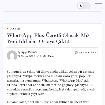
Skip
to
content
HABER
WhatsApp Plus Ücretli Olacak Mı?
Yeni İddialar Ortaya Çıktı!
WhatsApp
By
Ayşe Öztürk
yorumlar kapalı
Plus
15 Mayıs 2026
2 Min Read
Ücretli
Olacak
Mı?
Son günlerde teknoloji dünyasında dikkat çeken bir gelişme
Yeni
yaşanıyor. Avrupa merkezli bazı kaynaklara göre, popüler
İddialar
Ortaya
mesajlaşma uygulaması WhatsApp, “WhatsApp Plus” adı
Çıktı!
altında ücretli bir abonelik hizmetine geçmeyi planlıyor. Bu
için
konudaki resmi bir açıklama henüz Meta’dan gelmedi, ancak
söylentiler hızla yayılıyor.
Kullanıcıların, özellikle “Plus” adıyla bilinen üçüncü taraf