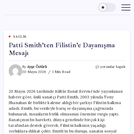
Skip
to
content
SAĞLIK
Patti Smith’ten Filistin’e Dayanışma
Mesajı
Patti
By
Ayşe Öztürk
yorumlar kapalı
Smith’ten
20 Mayıs 2026
1 Min Read
Filistin’e
Dayanışma
Mesajı
20 Mayıs 2026 tarihinde Kültür Sanat Servisi’nde yayımlanan
için
habere göre, ünlü sanatçı Patti Smith, 2003 yılında Tony
Shanahan ile birlikte kaleme aldığı bir şarkıyı Filistin halkına
adadı. Smith, bu vesileyle barış ve dayanışma çağrısında
bulunarak, insanların birlik olmasının önemine vurgu yaptı.
Sanatçının bu hareketi, dünya genelinde birçok kişi
tarafından destek görerek, Filistin halkının yaşadığı
zorluklara dikkat çekti. Smith’in bu duruşu, sanatın sosyal