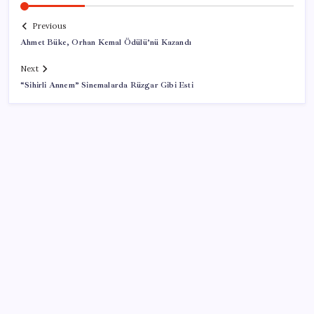
Previous
Ahmet Büke, Orhan Kemal Ödülü’nü Kazandı
Next
“Sihirli Annem” Sinemalarda Rüzgar Gibi Esti
SON YAZILAR
İlana koyan hiç beklemiyor, alıcısı hazır: Bu 20
otomobil kapış kapış gidiyor
TCMB yılın 3. Enflasyon Raporu’nu 13 Ağustos’ta