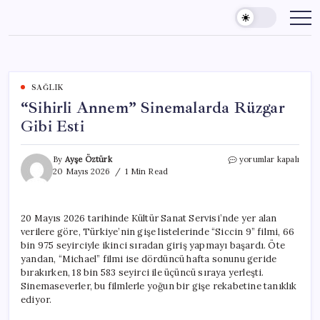
Skip
to
content
SAĞLIK
“Sihirli Annem” Sinemalarda Rüzgar
Gibi Esti
“Sihirli
By
Ayşe Öztürk
yorumlar kapalı
Annem”
20 Mayıs 2026
1 Min Read
Sinemalarda
Rüzgar
Gibi
20 Mayıs 2026 tarihinde Kültür Sanat Servisi’nde yer alan
Esti
verilere göre, Türkiye’nin gişe listelerinde “Siccin 9” filmi, 66
için
bin 975 seyirciyle ikinci sıradan giriş yapmayı başardı. Öte
yandan, “Michael” filmi ise dördüncü hafta sonunu geride
bırakırken, 18 bin 583 seyirci ile üçüncü sıraya yerleşti.
Sinemaseverler, bu filmlerle yoğun bir gişe rekabetine tanıklık
ediyor.