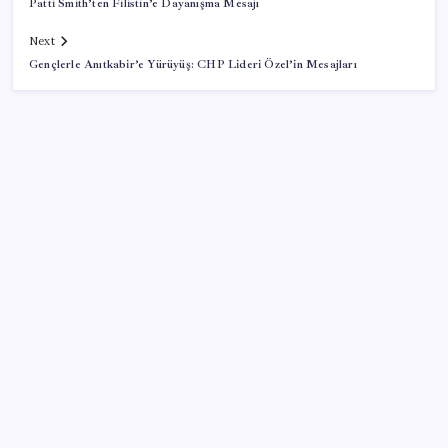
Patti Smith’ten Filistin’e Dayanışma Mesajı
Next
Gençlerle Anıtkabir’e Yürüyüş: CHP Lideri Özel’in Mesajları
SON YAZILAR
Netanyahu’dan Trump’a Gazze mesajı iddiası
Türkiye’nin dev kuruluşu satılıyor! Biri 1,1 milyar TL
LGS 1. nakil sonuçları sorgulama ekranı 2026: MEB
LGS 1. nakil sonuçları açıklandı mı, saat kaçta
açıklanacak?