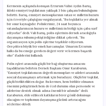
Kermesin açılışında konuşan Erzurum Valisi Aydın Baruş,
ildeki emniyet teşkilatının yaklaşık 3 bin çalışanı bulunduğunu
belirtti. Baruş, emniyet mensuplarının vatan ve milletin huzuru
için özveriyle çalıştığını vurgulayarak, “Bu teşkilatta yer almak
bir onur kaynağıdır. Polislerimiz, 24 saat boyunca
vatandaşlarımızın huzuru ve milletimizin birliği için çaba sarf
ediyorlar” dedi. Vali Baruş, polis eşlerinin dernek aracılığıyla
dayanışma ruhunu pekiştirdiğine dikkat çekerek, “Bu
organizasyon için polis eşlerine teşekkür ediyorum.
Gerçekten büyük bir emek harcamışlar. Umarım Erzurum
halkı da bu emeğe gereken değeri verir ve kermes başarılı
olur” ifadelerini kullandı.
Polis eşleri arasında güçlü bir bağ oluşturma amacını
taşıdıklarını belirten Dernek Başkanı Onur Karaburun,
“Emniyet teşkilatımızın değerli mensupları ve aileleri arasında
sosyal dayanışmayı artırmak için buradayız. Güçlü bir teşkilat,
güçlü birliktelikten doğar. Bu kermes, hem birlikte olmanın
önemini pekiştirmek hem de özel durumu olan personele ve
ailelerine destek olmak adına önemli bir adımdır” dedi.
Karaburun, elde edilecek katkıların birer gönül dokunuşu
olacağını ve toplumun dayanışma gücünü artıracağını
sözlerine ekledi.