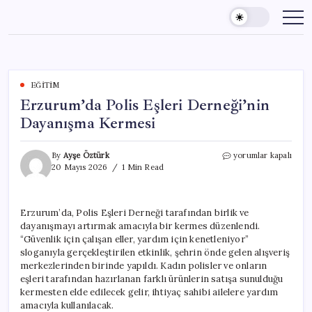
Skip
to
content
EĞITIM
Erzurum’da Polis Eşleri Derneği’nin
Dayanışma Kermesi
Erzurum’da
By
Ayşe Öztürk
yorumlar kapalı
Polis
20 Mayıs 2026
1 Min Read
Eşleri
Derneği’nin
Dayanışma
Erzurum’da, Polis Eşleri Derneği tarafından birlik ve
Kermesi
dayanışmayı artırmak amacıyla bir kermes düzenlendi.
için
“Güvenlik için çalışan eller, yardım için kenetleniyor”
sloganıyla gerçekleştirilen etkinlik, şehrin önde gelen alışveriş
merkezlerinden birinde yapıldı. Kadın polisler ve onların
eşleri tarafından hazırlanan farklı ürünlerin satışa sunulduğu
kermesten elde edilecek gelir, ihtiyaç sahibi ailelere yardım
amacıyla kullanılacak.