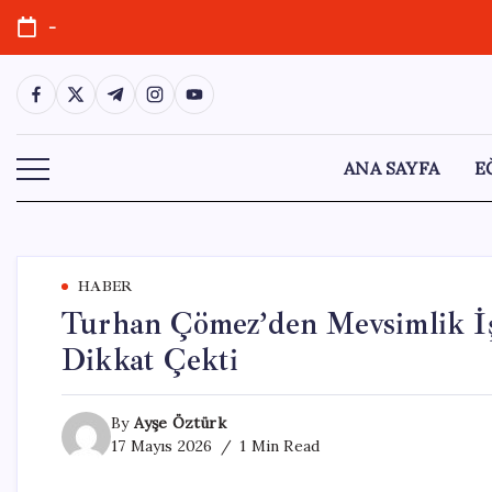
Skip
-
to
content
https://www.facebook.com/
https://twitter.com/
https://t.me/
https://www.instagram.com/
https://youtube.com/
ANA SAYFA
E
HABER
Turhan Çömez’den Mevsimlik İşç
Dikkat Çekti
By
Ayşe Öztürk
17 Mayıs 2026
1 Min Read