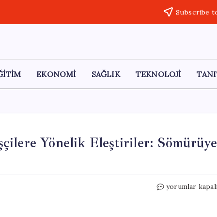
Subscribe t
ĞİTİM
EKONOMİ
SAĞLIK
TEKNOLOJİ
TANI
ilere Yönelik Eleştiriler: Sömürüye
Turhan
yorumlar kapal
Çömez’den
Mevsimlik
İşçilere