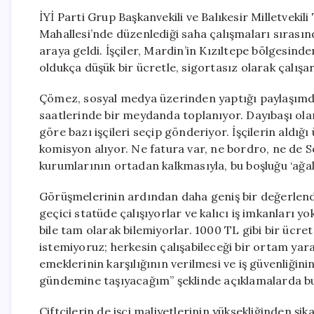
İYİ Parti Grup Başkanvekili ve Balıkesir Milletveki
Mahallesi’nde düzenlediği saha çalışmaları sırasınd
araya geldi. İşçiler, Mardin’in Kızıltepe bölgesinde
oldukça düşük bir ücretle, sigortasız olarak çalışara
Çömez, sosyal medya üzerinden yaptığı paylaşımda,
saatlerinde bir meydanda toplanıyor. Dayıbaşı olar
göre bazı işçileri seçip gönderiyor. İşçilerin aldığı
komisyon alıyor. Ne fatura var, ne bordro, ne de S
kurumlarının ortadan kalkmasıyla, bu boşluğu ‘ağa
Görüşmelerinin ardından daha geniş bir değerlend
geçici statüde çalışıyorlar ve kalıcı iş imkanları yo
bile tam olarak bilemiyorlar. 1000 TL gibi bir ücret
istemiyoruz; herkesin çalışabileceği bir ortam yar
emeklerinin karşılığının verilmesi ve iş güvenliği
gündemine taşıyacağım” şeklinde açıklamalarda b
Çiftçilerin de işçi maliyetlerinin yüksekliğinden şi