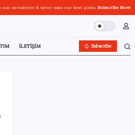
o our newsletter & never miss our best posts.
Subscribe Now!
TIM
İLETİŞİM
Subscribe
SON YAZILAR
ı
Citi, üçüncü çeyrek petrol tahminini
yükseltti