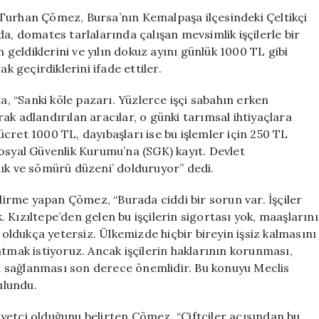
Yönelik
li Turhan Çömez, Bursa’nın Kemalpaşa ilçesindeki Çeltikçi
Eleştiriler:
a, domates tarlalarında çalışan mevsimlik işçilerle bir
Sömürüye
n geldiklerini ve yılın dokuz ayını günlük 1000 TL gibi
Dikkat
k geçirdiklerini ifade ettiler.
Çekti
için
 “Sanki köle pazarı. Yüzlerce işçi sabahın erken
ak adlandırılan aracılar, o günki tarımsal ihtiyaçlara
 ücret 1000 TL, dayıbaşları ise bu işlemler için 250 TL
osyal Güvenlik Kurumu’na (SGK) kayıt. Devlet
lık ve sömürü düzeni’ dolduruyor” dedi.
irme yapan Çömez, “Burada ciddi bir sorun var. İşçiler
k. Kızıltepe’den gelen bu işçilerin sigortası yok, maaşlarını
 oldukça yetersiz. Ülkemizde hiçbir bireyin işsiz kalmasını
atmak istiyoruz. Ancak işçilerin haklarının korunması,
nin sağlanması son derece önemlidir. Bu konuyu Meclis
ulundu.
kayetçi olduğunu belirten Çömez, “Çiftçiler açısından bu